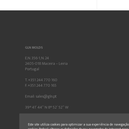
GLN MOLDS
E.N. 356-1, N. 24
2405-018 Maceira – Leiria
Portugal
T. +351 244 770 160
F. +351 244 770 165
Email:
sales@gln.pt
39° 41′ 44″ N 8° 52′ 52″ W
Este site utiliza cookies para optimizar a sua experiência de navegação 