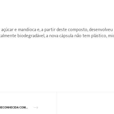
e açúcar e mandioca e, a partir deste composto, desenvolveu
lmente biodegradável, a nova cápsula não tem plástico, mic
GLN RECONHECIDA COMO “RAINHA DOS MOLDES” DO MUNDO AUTOMÓVEL