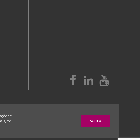
zação dos
ais, por
ACEITO