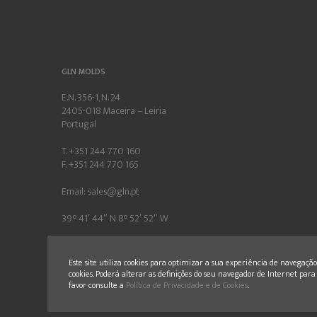
GLN MOLDS
E.N. 356-1, N. 24
2405-018 Maceira – Leiria
Portugal
T. +351 244 770 160
F. +351 244 770 165
Email:
sales@gln.pt
39° 41′ 44″ N 8° 52′ 52″ W
Este site utiliza cookies para optimizar a sua experiência de navegação 
cookies. Poderá alterar as definições do seu navegador de Internet para 
favor consulte a
Política de Privacidade e de Cookies
.