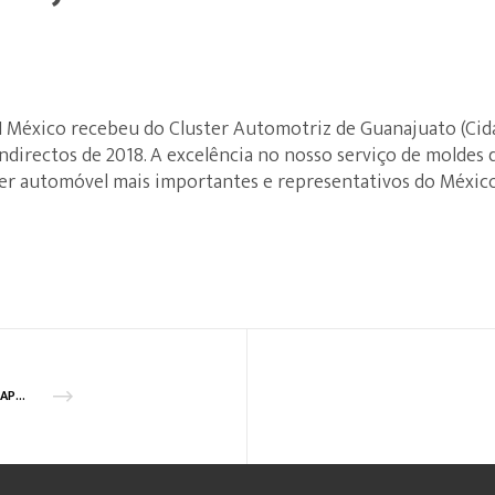
N México recebeu do Cluster Automotriz de Guanajuato (Cid
ndirectos de 2018. A excelência no nosso serviço de moldes 
er automóvel mais importantes e representativos do México
GLN DISTINGUIDA COMO PARCEIRA DA DELTA NA 1º CAPSULA DE CAFÉ BIODEGRADÁVEL