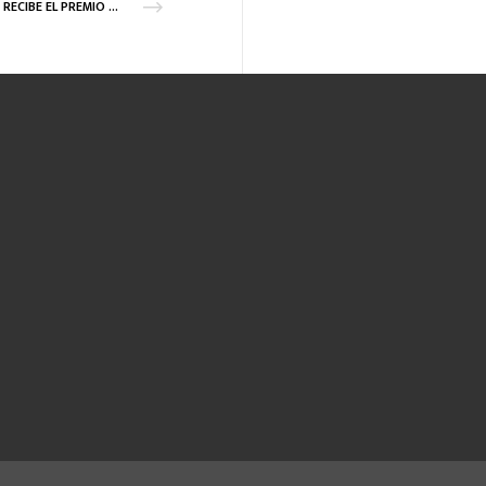
“GLN RECIBE EL PREMIO DE “BEST SUPPLIER 2019” DE SOGEFI