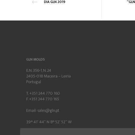
DIA GLN 2019
GLN MOLDS
E.N. 356-1, N. 24
2405-018 Maceira – Leiria
Portugal
T. +351 244 770 160
F. +351 244 770 165
Email:
sales@gln.pt
39° 41′ 44″ N 8° 52′ 52″ W