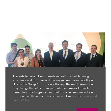
This website uses cookies to provide you with the best browsing
experience and to understand the way you use our website. If you
click on the “Accept” button, you will accept the use of cookies. You
may change the definitions of your internet browser to disable
cookies. Nevertheless, please note that this action may impact your
experience on this website. To learn more, please see the
Privacy and
2019-09-20
Cookies Policy
.
GLN ha desarrollado con Delta la primera