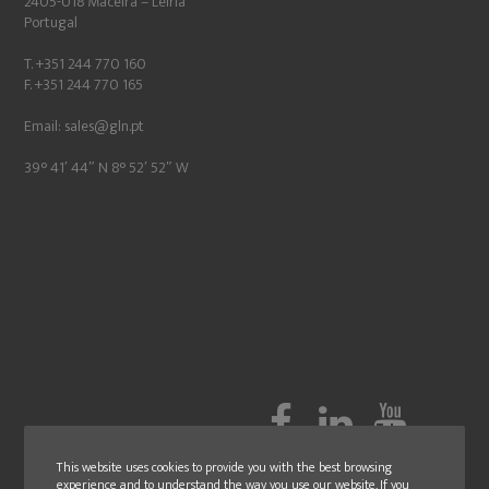
2405-018 Maceira – Leiria
Portugal
T. +351 244 770 160
F. +351 244 770 165
Email:
sales@gln.pt
39° 41′ 44″ N 8° 52′ 52″ W
This website uses cookies to provide you with the best browsing
experience and to understand the way you use our website. If you