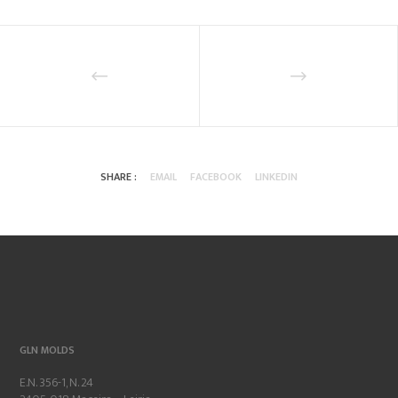
SHARE :
EMAIL
FACEBOOK
LINKEDIN
GLN MOLDS
E.N. 356-1, N. 24