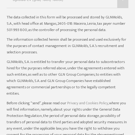
+
The data collected in this form will be processed and stored by GLNMolds,
S.A., with head office at Mangas, 2405-018 Maceira, Leiria, tax payer number
501 993 800, as the controller of processing the personal data.
The information collected herein shall be processed and used exclusively for
the purposes of contact management in GLNMolds, S.A.’s recruitment and
selection processes.
GLNMolds, S.A. is entitled to transfer your personal data to subcontractors
hired for the purposes referred above, under the agreements entered with
such entities, as well as to other GLN Group Companies, to entities with
which GLNMolds, S.A. and GLN Group Companies have established
agreements or commercial partnerships or to the legally competent
entities.
Before clicking “send”, please read our
Privacy and Cookies Policy
, where you
will find information, namely, about your rights under the General Data
Protection Regulation, the period of personal data storage, possibility of
transfers of personal data to third parties and adopted security measures. In
any event, under the applicable law, you have the right to withdraw you
consent for the processing of your personal data for the abovementioned