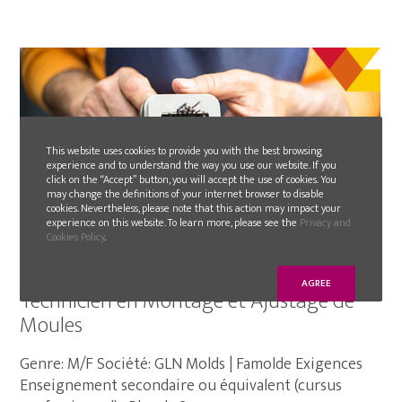
This website uses cookies to provide you with the best browsing
experience and to understand the way you use our website. If you
click on the “Accept” button, you will accept the use of cookies. You
may change the definitions of your internet browser to disable
cookies. Nevertheless, please note that this action may impact your
experience on this website. To learn more, please see the
Privacy and
Cookies Policy
.
2019-03-11
AGREE
Technicien en Montage et Ajustage de
Moules
Genre: M/F Société: GLN Molds | Famolde Exigences
Enseignement secondaire ou équivalent (cursus