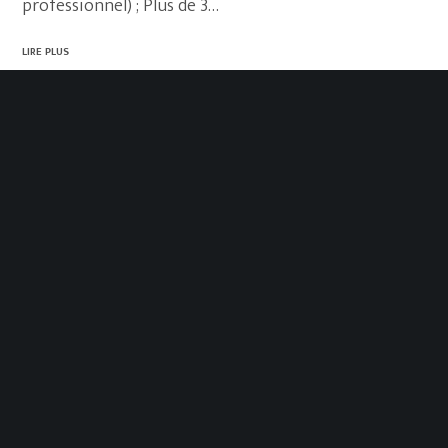
professionnel) ; Plus de 3…
LIRE PLUS
2019-03-11
Designer
Genre: M/F Société: GLN Molds Exigences
Enseignement secondaire ou équivalent (cursus