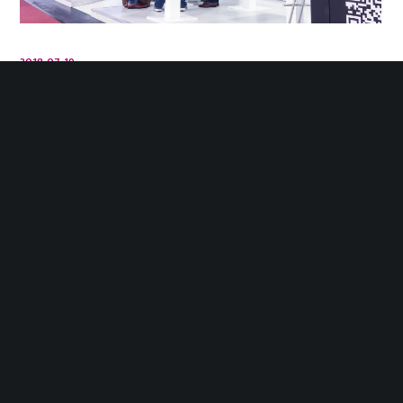
2018-07-19
GLN marque à nouveau sa présence à
Fakuma en 2018
GLN sera de nouveau présente à Fakuma 2018, le plus
important salon professionnel du secteur, dont la
26e édition se tiendra du 16 au 20 octobre à
Friedrichshafen, en Allemagne.
LIRE PLUS