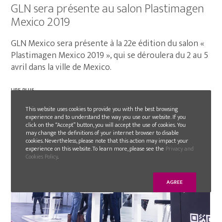
GLN sera présente au salon Plastimagen
Mexico 2019
GLN Mexico sera présente à la 22e édition du salon «
Plastimagen Mexico 2019 », qui se déroulera du 2 au 5
avril dans la ville de Mexico.
LIRE PLUS
This website uses cookies to provide you with the best browsing
experience and to understand the way you use our website. If you
click on the “Accept” button, you will accept the use of cookies. You
may change the definitions of your internet browser to disable
cookies. Nevertheless, please note that this action may impact your
experience on this website. To learn more, please see the
Privacy and
Cookies Policy
.
AGREE