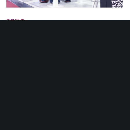
2018-07-19
GLN marca presença novamente na
Fakuma em 2018
A GLN vai marcar presença novamente na Fakuma
2018, feira de referência do sector que na sua 26.ª
edição vai realizar-se de 16 a 20 de Outubro, em
Friedrichshafen, Alemanha.
LER MAIS