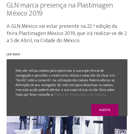
GLN marca presença na Plastimagen
México 2019
A GLN México vai estar presente na 22.ª edição da
feira Plastimagen México 2019, que irá realizar-se de 2
a 5 de Abril, na Cidade do México.
LER MAIS
Este site utiliza cookies para optimizar a sua experiência de
navegação e perceber o modo como utiliza o nosso site. Ao clicar em
“Aceito”, está a consentir na utilização dos cookies. Poderá alterar as
definições do seu navegador de Internet para desactivar os cookies,
mas esta acção poderá afectar a sua experiência no site. Para saber
mais, por favor consulte a
Política de Privacidade e de Cookies
.
ACEITO